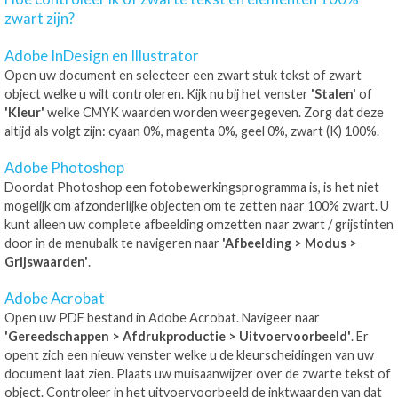
zwart zijn?
Adobe InDesign en Illustrator
Open uw document en selecteer een zwart stuk tekst of zwart
object welke u wilt controleren. Kijk nu bij het venster
'Stalen'
of
'Kleur'
welke CMYK waarden worden weergegeven. Zorg dat deze
altijd als volgt zijn: cyaan 0%, magenta 0%, geel 0%, zwart (K) 100%.
Adobe Photoshop
Doordat Photoshop een fotobewerkingsprogramma is, is het niet
mogelijk om afzonderlijke objecten om te zetten naar 100% zwart. U
kunt alleen uw complete afbeelding omzetten naar zwart / grijstinten
door in de menubalk te navigeren naar
'Afbeelding > Modus >
Grijswaarden'
.
Adobe Acrobat
Open uw PDF bestand in Adobe Acrobat. Navigeer naar
'Gereedschappen > Afdrukproductie > Uitvoervoorbeeld'
. Er
opent zich een nieuw venster welke u de kleurscheidingen van uw
document laat zien. Plaats uw muisaanwijzer over de zwarte tekst of
object. Controleer in het uitvoervoorbeeld de inktwaarden van dat