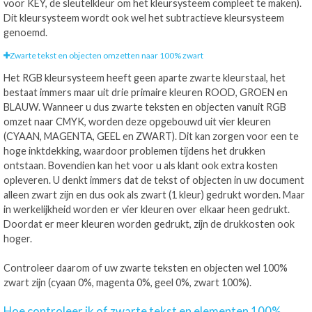
voor KEY, de sleutelkleur om het kleursysteem compleet te maken).
Dit kleursysteem wordt ook wel het subtractieve kleursysteem
genoemd.
Zwarte tekst en objecten omzetten naar 100% zwart
Het RGB kleursysteem heeft geen aparte zwarte kleurstaal, het
bestaat immers maar uit drie primaire kleuren ROOD, GROEN en
BLAUW. Wanneer u dus zwarte teksten en objecten vanuit RGB
omzet naar CMYK, worden deze opgebouwd uit vier kleuren
(CYAAN, MAGENTA, GEEL en ZWART). Dit kan zorgen voor een te
hoge inktdekking, waardoor problemen tijdens het drukken
ontstaan. Bovendien kan het voor u als klant ook extra kosten
opleveren. U denkt immers dat de tekst of objecten in uw document
alleen zwart zijn en dus ook als zwart (1 kleur) gedrukt worden. Maar
in werkelijkheid worden er vier kleuren over elkaar heen gedrukt.
Doordat er meer kleuren worden gedrukt, zijn de drukkosten ook
hoger.
Controleer daarom of uw zwarte teksten en objecten wel 100%
zwart zijn (cyaan 0%, magenta 0%, geel 0%, zwart 100%).
Hoe controleer ik of zwarte tekst en elementen 100%