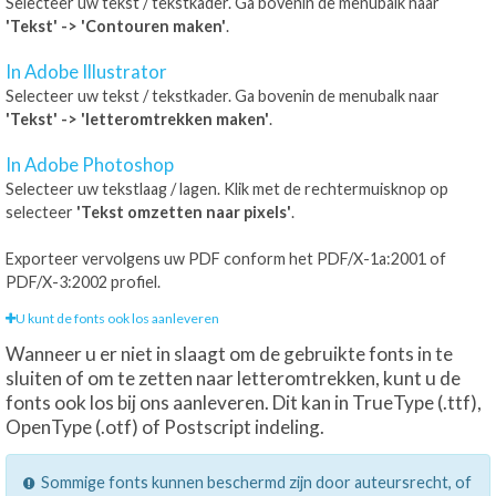
Selecteer uw tekst / tekstkader. Ga bovenin de menubalk naar
'Tekst' -> 'Contouren maken'
.
In Adobe Illustrator
Selecteer uw tekst / tekstkader. Ga bovenin de menubalk naar
'Tekst' -> 'letteromtrekken maken'
.
In Adobe Photoshop
Selecteer uw tekstlaag / lagen. Klik met de rechtermuisknop op
selecteer
'Tekst omzetten naar pixels'
.
Exporteer vervolgens uw PDF conform het PDF/X-1a:2001 of
PDF/X-3:2002 profiel.
U kunt de fonts ook los aanleveren
Wanneer u er niet in slaagt om de gebruikte fonts in te
sluiten of om te zetten naar letteromtrekken, kunt u de
fonts ook los bij ons aanleveren. Dit kan in TrueType (.ttf),
OpenType (.otf) of Postscript indeling.
Sommige fonts kunnen beschermd zijn door auteursrecht, of