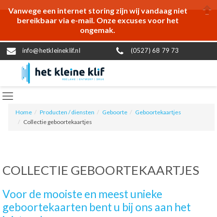
Vanwege een internet storing zijn wij vandaag niet
bereikbaar via e-mail. Onze excuses voor het
ongemak.
info@hetkleineklif.nl
(0527) 68 79 73
Home
Producten / diensten
Geboorte
Geboortekaartjes
Collectie geboortekaartjes
COLLECTIE GEBOORTEKAARTJES
Voor de mooiste en meest unieke
geboortekaarten bent u bij ons aan het