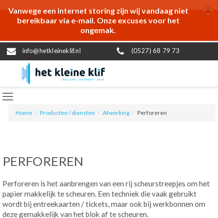
Vanwege een internet storing zijn wij vandaag niet
bereikbaar via e-mail. Onze excuses voor het
ongemak.
info@hetkleineklif.nl
(0527) 68 79 73
Home
Producten / diensten
Afwerking
Perforeren
PERFOREREN
Perforeren is het aanbrengen van een rij scheurstreepjes om het
papier makkelijk te scheuren. Een techniek die vaak gebruikt
wordt bij entreekaarten / tickets, maar ook bij werkbonnen om
deze gemakkelijk van het blok af te scheuren.