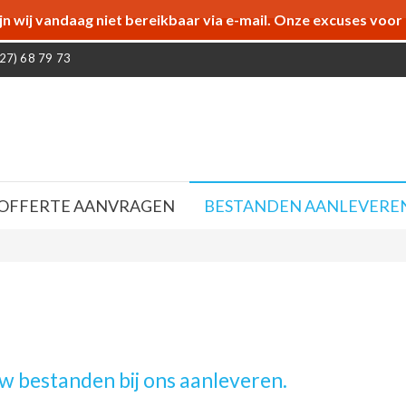
jn wij vandaag niet bereikbaar via e-mail. Onze excuses voo
27) 68 79 73
OFFERTE AANVRAGEN
BESTANDEN AANLEVERE
w bestanden bij ons aanleveren.