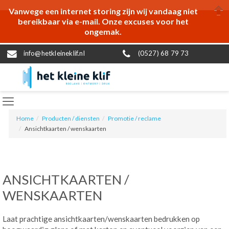
Vanwege een internet storing zijn wij vandaag niet
bereikbaar via e-mail. Onze excuses voor het
ongemak.
info@hetkleineklif.nl
(0527) 68 79 73
Home
Producten / diensten
Promotie / reclame
Ansichtkaarten / wenskaarten
ANSICHTKAARTEN /
WENSKAARTEN
Laat prachtige ansichtkaarten/wenskaarten bedrukken op