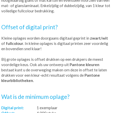
hoogwaardig glans of mat karton en eventueel voorzien van een
mat- of glanslaminaat. Enkelzijdig of dubbelzijdig, van 1 kleur tot
volledige fullcolour bedrukking.
Offset of digital print?
Kleine oplages worden doorgaans digitaal geprint in
zwart/wit
of
fullcolour
. In kleine oplages is digitaal printen zeer voordelig
en bovendien snel klaar!
Bij grote oplages is offset drukken op een drukpers de meest
voordelige keus. Ook als uw ontwerp uit
Pantone kleuren
bestaat kunt u de overweging maken om deze in offset te laten
drukken voor een kleur-echt resultaat volgens de
Pantone
kleurbibliotheken
.
Wat is de minimum oplage?
Digital print:
1 exemplaar