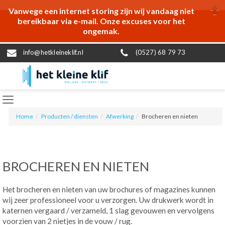
Vanwege een internet storing zijn wij vandaag niet
bereikbaar via e-mail. Onze excuses voor het
ongemak.
info@hetkleineklif.nl
(0527) 68 79 73
Home
Producten / diensten
Afwerking
Brocheren en nieten
BROCHEREN EN NIETEN
Het brocheren en nieten van uw brochures of magazines kunnen
wij zeer professioneel voor u verzorgen. Uw drukwerk wordt in
katernen vergaard / verzameld, 1 slag gevouwen en vervolgens
voorzien van 2 nietjes in de vouw / rug.